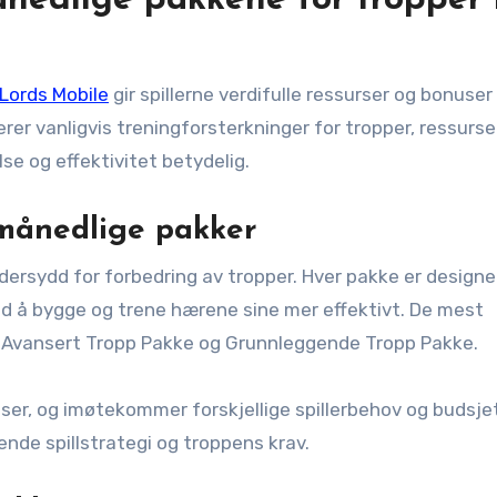
edlige pakkene for tropper 
Lords Mobile
gir spillerne verdifulle ressurser og bonuser 
rer vanligvis treningforsterkninger for tropper, ressurse
e og effektivitet betydelig.
 månedlige pakker
dersydd for forbedring av tropper. Hver pakke er designe
med å bygge og trene hærene sine mer effektivt. De mest
, Avansert Tropp Pakke og Grunnleggende Tropp Pakke.
user, og imøtekommer forskjellige spillerbehov og budsjet
ende spillstrategi og troppens krav.