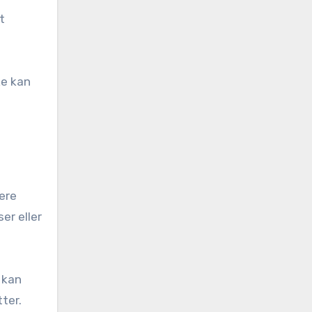
t
ke kan
lere
er eller
e kan
ter.