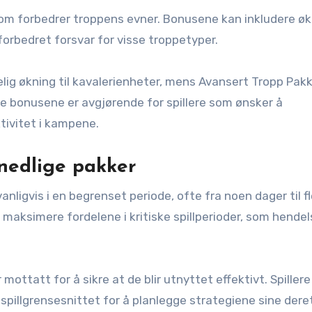
som forbedrer troppens evner. Bonusene kan inkludere øk
forbedret forsvar for visse troppetyper.
elig økning til kavalerienheter, mens Avansert Tropp Pak
se bonusene er avgjørende for spillere som ønsker å
ivitet i kampene.
nedlige pakker
ligvis i en begrenset periode, ofte fra noen dager til f
å maksimere fordelene i kritiske spillperioder, som hendels
ottatt for å sikre at de blir utnyttet effektivt. Spiller
pillgrensesnittet for å planlegge strategiene sine deret