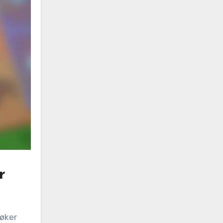
r
 øker