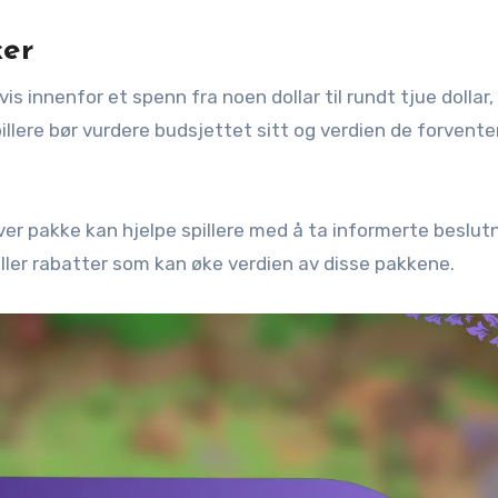
ker
s innenfor et spenn fra noen dollar til rundt tjue dollar,
llere bør vurdere budsjettet sitt og verdien de forvente
 pakke kan hjelpe spillere med å ta informerte beslutn
ller rabatter som kan øke verdien av disse pakkene.