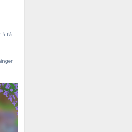
r å få
inger.