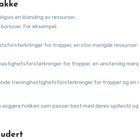
pakke
ligvis en blanding av ressurser,
 bonuser. For eksempel:
tsforsterkninger for tropper, en stor mengde ressurser
astighetsforsterkninger for tropper, en anstendig men
de treninghastighetsforsterkninger for tropper og en 
 å avgjøre hvilken som passer best med deres spillestil og
ludert