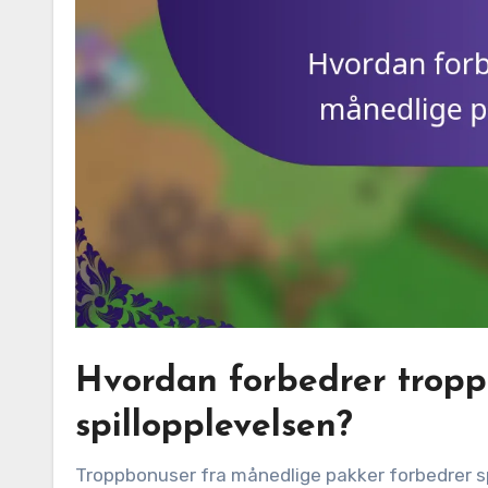
Hvordan forbedrer tropp
spillopplevelsen?
Troppbonuser fra månedlige pakker forbedrer spi