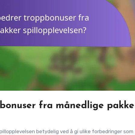
bonuser fra månedlige pakke
llopplevelsen betydelig ved å gi ulike forbedringer som