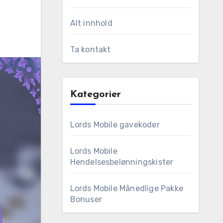
Alt innhold
Ta kontakt
Kategorier
Lords Mobile gavekoder
Lords Mobile
Hendelsesbelønningskister
Lords Mobile Månedlige Pakke
Bonuser