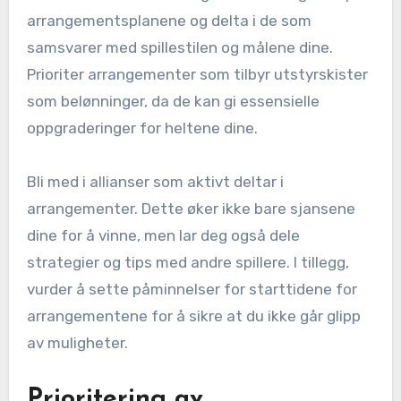
arrangementsplanene og delta i de som
samsvarer med spillestilen og målene dine.
Prioriter arrangementer som tilbyr utstyrskister
som belønninger, da de kan gi essensielle
oppgraderinger for heltene dine.
Bli med i allianser som aktivt deltar i
arrangementer. Dette øker ikke bare sjansene
dine for å vinne, men lar deg også dele
strategier og tips med andre spillere. I tillegg,
vurder å sette påminnelser for starttidene for
arrangementene for å sikre at du ikke går glipp
av muligheter.
Prioritering av