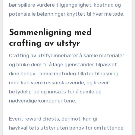
bør spillere vurdere tilgjengelighet, kostnad og
potensielle belønninger knyttet til hver metode.
Sammenligning med
crafting av utstyr
Crafting av utstyr innebærer å samle materialer
og bruke dem til å lage gjenstander tilpasset
dine behov. Denne metoden tillater tilpasning,
men kan være ressurskrevende, og krever
betydelig tid og innsats for å samle de
nødvendige komponentene.
Event reward chests, derimot, kan gi
høykvalitets utstyr uten behov for omfattende