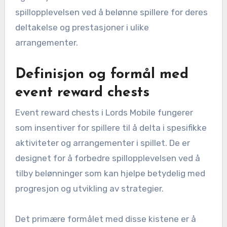
spillopplevelsen ved å belønne spillere for deres
deltakelse og prestasjoner i ulike
arrangementer.
Definisjon og formål med
event reward chests
Event reward chests i Lords Mobile fungerer
som insentiver for spillere til å delta i spesifikke
aktiviteter og arrangementer i spillet. De er
designet for å forbedre spillopplevelsen ved å
tilby belønninger som kan hjelpe betydelig med
progresjon og utvikling av strategier.
Det primære formålet med disse kistene er å