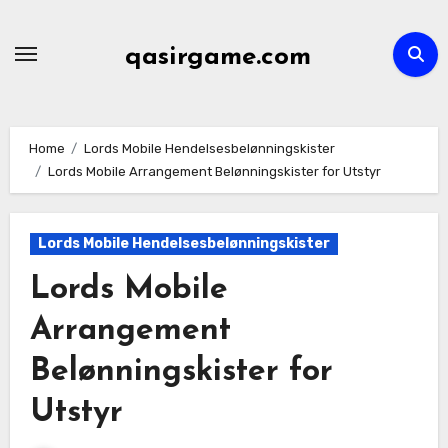
Skip
to
qasirgame.com
content
Home
Lords Mobile Hendelsesbelønningskister
Lords Mobile Arrangement Belønningskister for Utstyr
Lords Mobile Hendelsesbelønningskister
Lords Mobile
Arrangement
Belønningskister for
Utstyr