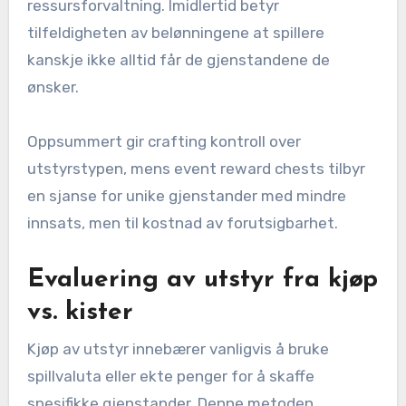
ressursforvaltning. Imidlertid betyr
tilfeldigheten av belønningene at spillere
kanskje ikke alltid får de gjenstandene de
ønsker.
Oppsummert gir crafting kontroll over
utstyrstypen, mens event reward chests tilbyr
en sjanse for unike gjenstander med mindre
innsats, men til kostnad av forutsigbarhet.
Evaluering av utstyr fra kjøp
vs. kister
Kjøp av utstyr innebærer vanligvis å bruke
spillvaluta eller ekte penger for å skaffe
spesifikke gjenstander. Denne metoden