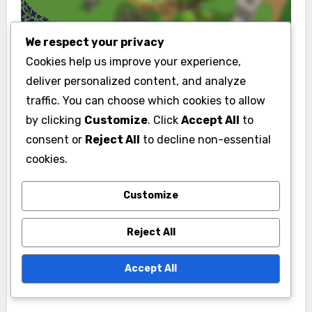
We respect your privacy
Hva er de nåværende og
Cookies help us improve your experience,
deliver personalized content, and analyze
kommende
traffic. You can choose which cookies to allow
arrangementene for
by clicking
Customize
. Click
Accept All
to
consent or
Reject All
to decline non-essential
belønningskister?
cookies.
For øyeblikket har Lords Mobile flere
arrangementer som tilbyr
belønningskister for
Customize
utstyr, noe som forbedrer spillopplevelsen din.
Reject All
Kommende arrangementer er også planlagt, og
gir spillere muligheter til å tjene verdifulle
Accept All
belønninger gjennom deltakelse.