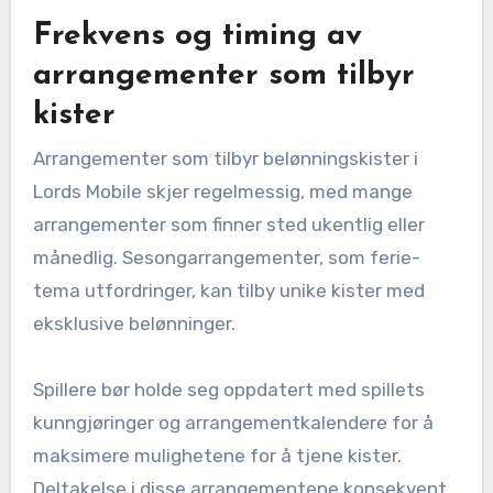
Frekvens og timing av
arrangementer som tilbyr
kister
Arrangementer som tilbyr belønningskister i
Lords Mobile skjer regelmessig, med mange
arrangementer som finner sted ukentlig eller
månedlig. Sesongarrangementer, som ferie-
tema utfordringer, kan tilby unike kister med
eksklusive belønninger.
Spillere bør holde seg oppdatert med spillets
kunngjøringer og arrangementkalendere for å
maksimere mulighetene for å tjene kister.
Deltakelse i disse arrangementene konsekvent