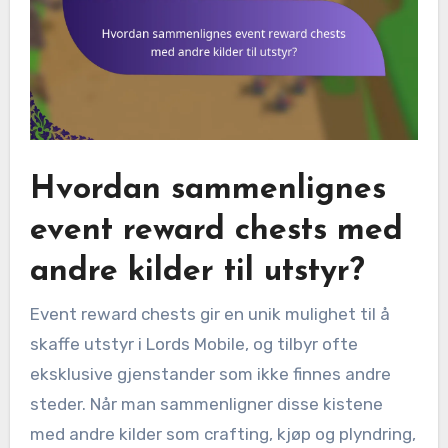
Hvordan sammenlignes
event reward chests med
andre kilder til utstyr?
Event reward chests gir en unik mulighet til å
skaffe utstyr i Lords Mobile, og tilbyr ofte
eksklusive gjenstander som ikke finnes andre
steder. Når man sammenligner disse kistene
med andre kilder som crafting, kjøp og plyndring,