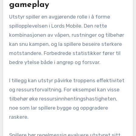
gameplay
Utstyr spiller en avgjørende rolle i å forme
spillopplevelsen i Lords Mobile. Den rette
kombinasjonen av våpen, rustninger og tilbehør
kan snu kampen, og la spillere beseire sterkere
motstandere. Forbedrede statistikker fører til
bedre ytelse både i angrep og forsvar.
I tillegg kan utstyr påvirke troppens effektivitet
og ressursforvaltning. For eksempel kan visse
tilbehør øke ressursinnhentingshastigheten,
noe som lar spillere bygge og oppgradere
raskere.
Spillere bør regelmessig evaluere utstyret sitt