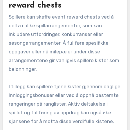
reward chests
Spillere kan skaffe event reward chests ved å
delta i ulike spillarrangementer, som kan
inkludere utfordringer, konkurranser eller
sesongarrangementer. Å fullføre spesifikke
oppgaver eller nå milepæler under disse
arrangementene gir vanligvis spillere kister som
belønninger.
I tillegg kan spillere tjene kister gjennom daglige
innloggingsbonuser eller ved å oppnå bestemte
rangeringer på ranglister. Aktiv deltakelse i
spillet og fullføring av oppdrag kan også øke
sjansene for å motta disse verdifulle kistene.