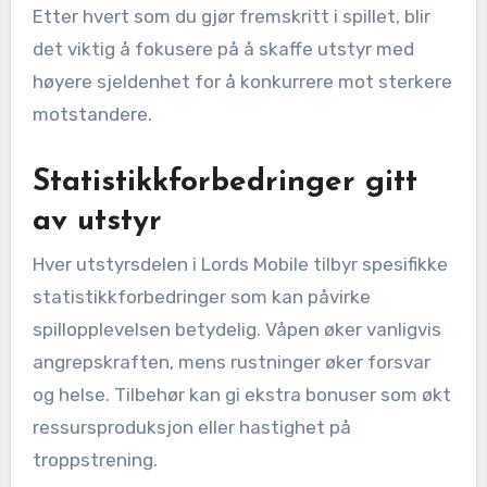
Etter hvert som du gjør fremskritt i spillet, blir
det viktig å fokusere på å skaffe utstyr med
høyere sjeldenhet for å konkurrere mot sterkere
motstandere.
Statistikkforbedringer gitt
av utstyr
Hver utstyrsdelen i Lords Mobile tilbyr spesifikke
statistikkforbedringer som kan påvirke
spillopplevelsen betydelig. Våpen øker vanligvis
angrepskraften, mens rustninger øker forsvar
og helse. Tilbehør kan gi ekstra bonuser som økt
ressursproduksjon eller hastighet på
troppstrening.