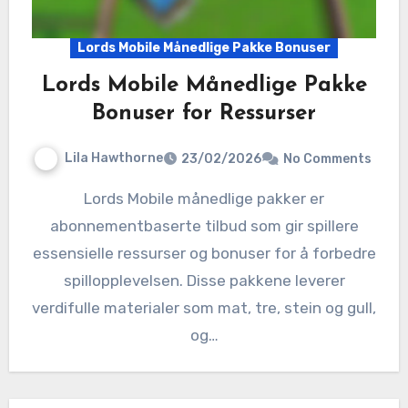
Lords Mobile Månedlige Pakke Bonuser
Lords Mobile Månedlige Pakke
Bonuser for Ressurser
Lila Hawthorne
23/02/2026
No Comments
Lords Mobile månedlige pakker er
abonnementbaserte tilbud som gir spillere
essensielle ressurser og bonuser for å forbedre
spillopplevelsen. Disse pakkene leverer
verdifulle materialer som mat, tre, stein og gull,
og…