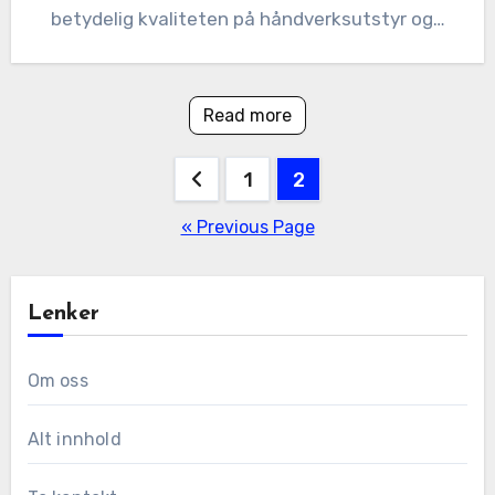
betydelig kvaliteten på håndverksutstyr og…
Read more
Posts
1
2
pagination
« Previous Page
Lenker
Om oss
Alt innhold