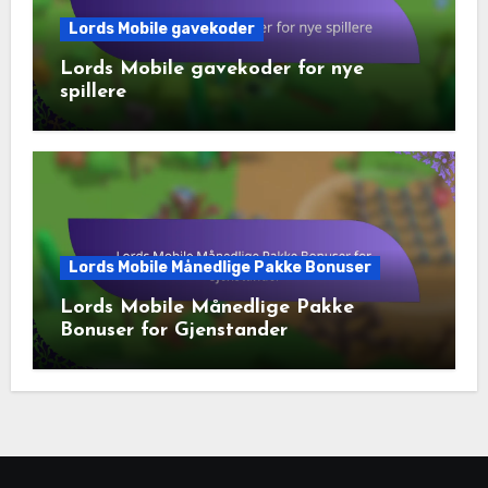
Lords Mobile gavekoder
Lords Mobile gavekoder for nye
spillere
Lords Mobile Månedlige Pakke Bonuser
Lords Mobile Månedlige Pakke
Bonuser for Gjenstander